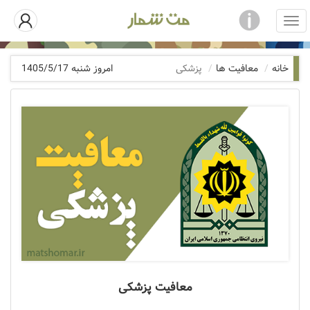
خانه
معافیت ها
پزشکی
امروز شنبه 1405/5/17
معافیت پزشکی