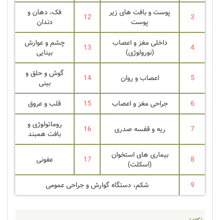
پوست و بافت های زیر
فک، دهان و
12
3
پوست
دندان
داخلی مغز و اعصاب
چشم و عوارش
13
4
(نورولوژی)
بینایی
گوش و حلق و
5
اعصاب و روان
14
بینی
6
جراحی مغز و اعصاب
15
قلب و عروق
روماتولوژی و
7
ریه و قفسه صدری
16
بافت همبند
بیماری های استخوان
8
17
عفونی
(اسکلت)
9
شکم، دستگاه گوارش و جراحی عمومی