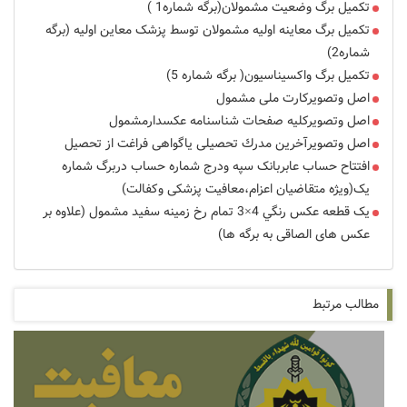
تکمیل برگ وضعیت مشمولان(برگه شماره1 )
تکمیل برگ معاینه اولیه مشمولان توسط پزشک معاین اولیه (برگه
شماره2)
تکمیل برگ واکسیناسیون( برگه شماره 5)
اصل وتصویرکارت ملی مشمول
اصل وتصویرکلیه صفحات شناسنامه عکسدارمشمول
اصل وتصویرآخرین مدرك تحصیلی یاگواهی فراغت از تحصیل
افتتاح حساب عابربانک سپه ودرج شماره حساب دربرگ شماره
یک(ویژه متقاضیان اعزام،معافیت پزشکی وکفالت)
یک قطعه عکس رنگي 4×3 تمام رخ زمينه سفيد مشمول (علاوه بر
عکس های الصاقی به برگه ها)
مطالب مرتبط