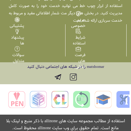
استفاده از ابزار چوب خط می توانید خدمت خود را به صورت کامل
مدیریت کنید. در بخش های دیگر مت شمار اطلاعاتی مفید و مربوط به
حریم
خدمت سربازی ارائه شده است
خصوصی
پشتیبانی
شرایط
پیشنهاد
استفاده
ها
فرصت
سوالات
های
متداول
شغلی
را در شبکه های اجتماعی دنبال کنید
matshomar
استفاده از مطالب مجموعه سایت های
با ذکر منبع و لینک بلا
allinone
مانع است. تمام حقوق برای وب سایت
محفوظ است.
allinone